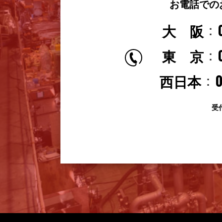
お電話での
大 阪
東 京
0
西日本
受付