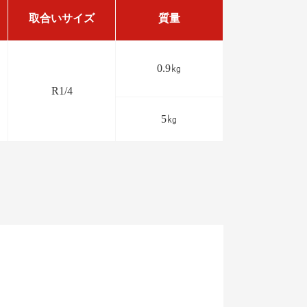
取合いサイズ
質量
0.9㎏
R1/4
5㎏