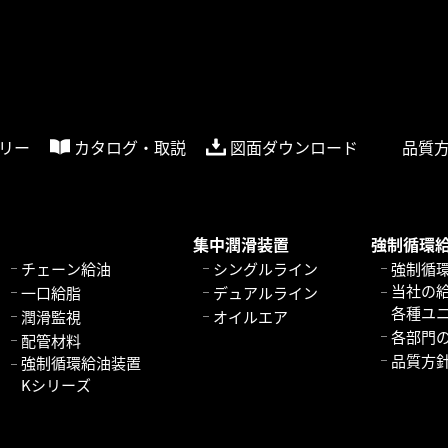
リー
カタログ・取説
図面ダウンロード
品質
集中潤滑装置
強制循環
チェーン給油
シングルライン
強制循
当社の
一口給脂
デュアルライン
各種ユ
潤滑監視
オイルエア
各部門
配管材料
品質方
強制循環給油装置
Kシリーズ