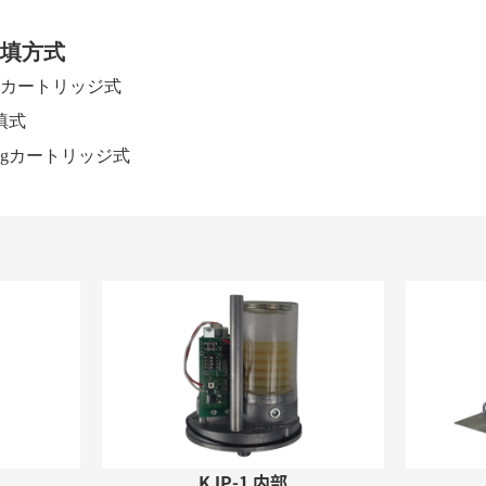
填方式
0gカートリッジ式
填式
00gカートリッジ式
KJP-1 内部