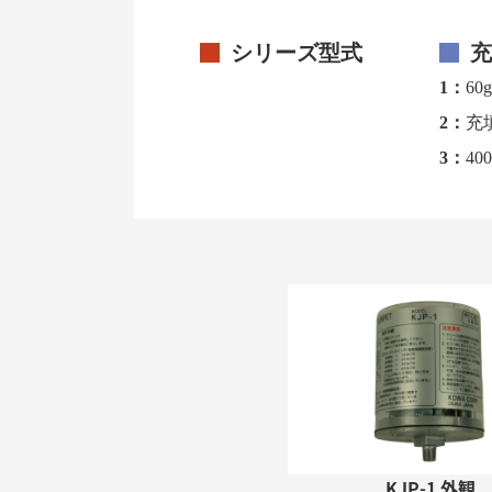
シリーズ型式
充
1：
6
2：
充
3：
4
KJP-1 外観