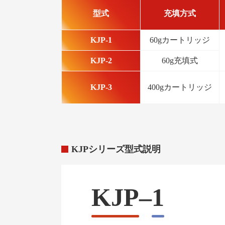
型式
充填方式
KJP-1
60gカートリッジ
KJP-2
60g充填式
KJP-3
400gカートリッジ
KJPシリーズ型式説明
KJP
–
1