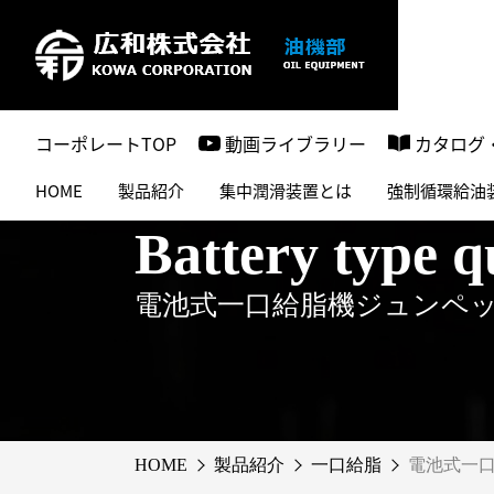
コーポレートTOP
動画ライブラリー
カタログ
HOME
製品紹介
集中潤滑装置とは
強制循環給油
Battery type q
電池式一口給脂機ジュンペッ
HOME
製品紹介
一口給脂
電池式一口