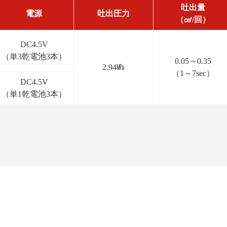
吐出量
電源
吐出圧力
（㎤/回）
DC4.5V
（単3乾電池3本）
0.05～0.35
2.94㎫
（1～7sec）
DC4.5V
（単1乾電池3本）