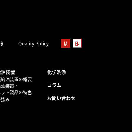
方針
Quality Policy
JA
EN
給油装置
化学洗浄
環給油装置の概要
コラム
給油装置・
ニット製品の特色
お問い合わせ
の強み
針