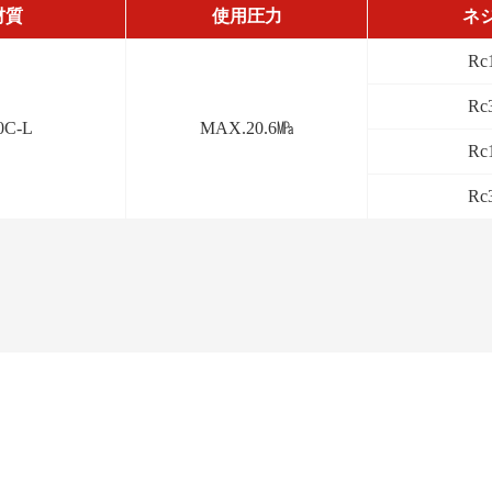
材質
使用圧力
ネ
Rc
Rc
0C-L
MAX.20.6㎫
Rc
Rc