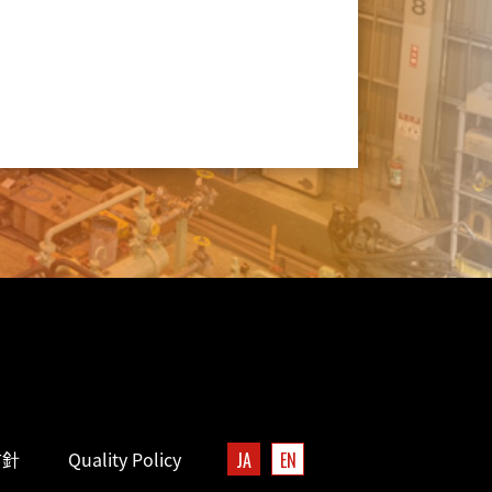
方針
Quality Policy
JA
EN