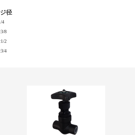
ジ径
/4
3/8
1/2
3/4