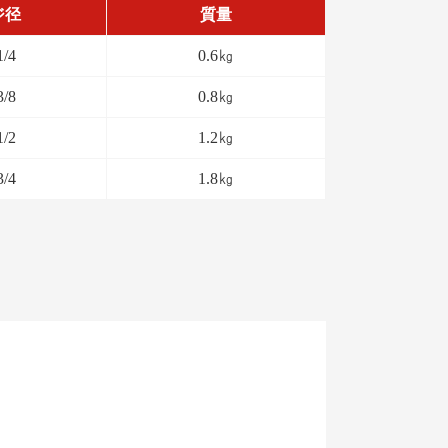
ジ径
質量
1/4
0.6㎏
3/8
0.8㎏
1/2
1.2㎏
3/4
1.8㎏