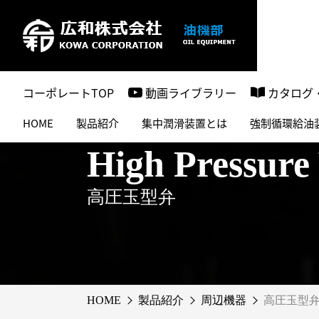
コーポレートTOP
動画ライブラリー
カタログ
HOME
製品紹介
集中潤滑装置とは
強制循環給油
High Pressure
高圧玉型弁
HOME
製品紹介
周辺機器
高圧玉型